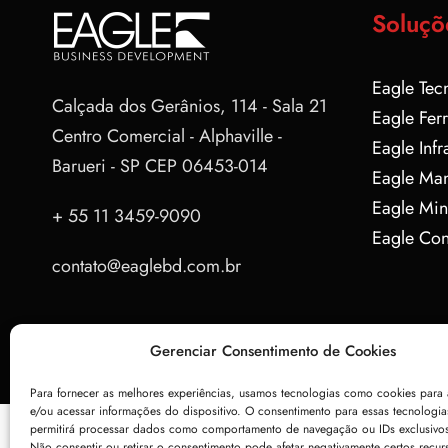
Soluçõ
Eagle Tec
Calçada dos Gerânios, 114 - Sala 21
Eagle Fer
Centro Comercial - Alphaville -
Eagle Infr
Barueri - SP
CEP 06453-014
Eagle Ma
Eagle Min
+ 55 11 3459-9090
Eagle Con
contato@eaglebd.com.br
Gerenciar Consentimento de Cookies
Para fornecer as melhores experiências, usamos tecnologias como cookies para
e/ou acessar informações do dispositivo. O consentimento para essas tecnologia
permitirá processar dados como comportamento de navegação ou IDs exclusivos 
Não consentir ou retirar o consentimento pode afetar negativamente certos recur