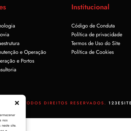
es
Institucional
nologia
Código de Conduta
rovia
Política de privacidade
aestrutura
Termos de Uso do Site
nutenção e Operação
Política de Cookies
eração e Portos
sultoria
EAGLE © TODOS DIREITOS RESERVADOS.
123ESIT
 armazenar
s nos
neste site.
sos e